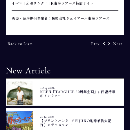
イベント応募リンク：
JR東海ツアーズ特設サイト
販売・役務提供事業者：株式会社ジェイアール東海ツアーズ
Back to Lists
Prev
Next
New Article
3 Aug 2026
KEEN「TARGHEE 20周年企画」に西畠清順
のインタビ…
27 Jul 2026
【プラントハンターSEIJUNの地球植物大紀
行】カザフスタン…