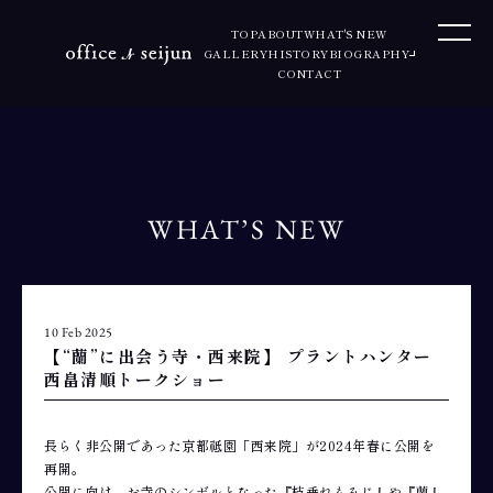
TOP
ABOUT
WHAT'S NEW
GALLERY
HISTORY
BIOGRAPHY
CONTACT
WHAT’S NEW
10 Feb 2025
【“蘭”に出会う寺・西来院】 プラントハンター
西畠清順トークショー
長らく非公開であった京都祗園「西来院」が2024年春に公開を
再開。
公開に向け、お寺のシンボルとなった『枝垂れもみじ』や『蘭』