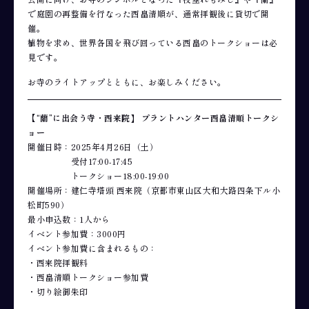
で庭園の再整備を行なった西畠清順が、通常拝観後に貸切で開
催。
植物を求め、世界各国を飛び回っている西畠のトークショーは必
見です。
お寺のライトアップとともに、お楽しみください。
【“蘭”に出会う寺・西来院】 プラントハンター西畠清順トークシ
ョー
開催日時：2025年4月26日（土）
受付17:00-17:45
トークショー18:00-19:00
開催場所：建仁寺塔頭 西来院（京都市東山区大和大路四条下ル小
松町590）
最小申込数：1人から
イベント参加費：3000円
イベント参加費に含まれるもの：
・西来院拝観料
・西畠清順トークショー参加費
・切り絵御朱印