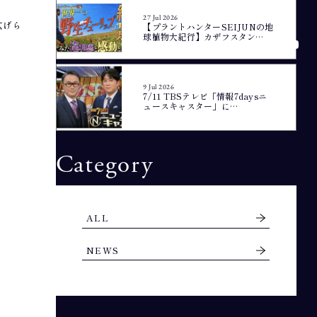
27 Jul 2026
広げら
【プラントハンターSEIJUNの地
球植物大紀行】カザフスタン…
9 Jul 2026
7/11 TBSテレビ「情報7daysニ
ュースキャスター」に…
Category
ALL
NEWS