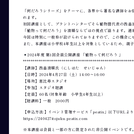
「何だろうシリーズ」をテーマに、各界から著名な講師をお
れます。
初回講座として、プラントハンターでそら植物園代表の西畠
「植物って何だろう」を清順ならではの視点で語ります。通
今回は特別に一般枠が設けられておりますので、この機会に
また、本講座は小学校4年生以上を対象としているため、親
2024年度 第1回会員公開講座 「植物って何だろう 」
*********************************************************
【講師】西畠清順氏（にしはた せいじゅん）
【日時】2024年4月27日（土）14:00〜16:00
【場所】恵比寿スタジオ
【参加】スタジオ聴講
【定員】60名 (対象年齢 小学生4年生以上）
【聴講料】一般 2000円
【申込方法:】イベント管理サービス「peatix」以下URL
https://240427itojuku.peatix.com
※本講座は会員と一部の方に限定された非公開イベントです