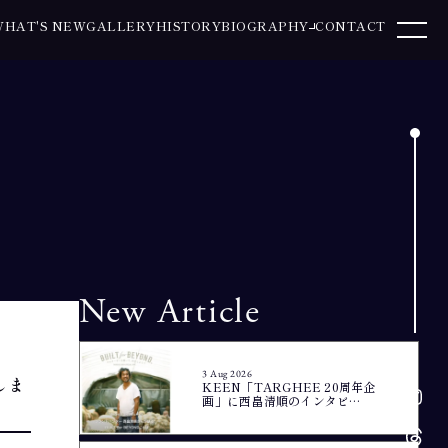
WHAT'S NEW
GALLERY
HISTORY
BIOGRAPHY
CONTACT
New Article
3 Aug 2026
しま
KEEN「TARGHEE 20周年企
画」に西畠清順のインタビ…