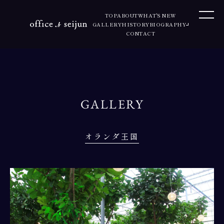
TOP
ABOUT
WHAT'S NEW
GALLERY
HISTORY
BIOGRAPHY
CONTACT
GALLERY
オランダ王国