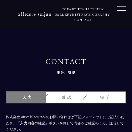
TOP
ABOUT
WHAT'S NEW
GALLERY
HISTORY
BIOGRAPHY
CONTACT
CONTACT
出版、寄稿
入力
確認
完了
株式会社 office N seijunへのお問い合わせは下記フォーマットにご記入いた
だき、「入力内容の確認」ボタンを押して内容をご確認のうえ、送信して
ください。