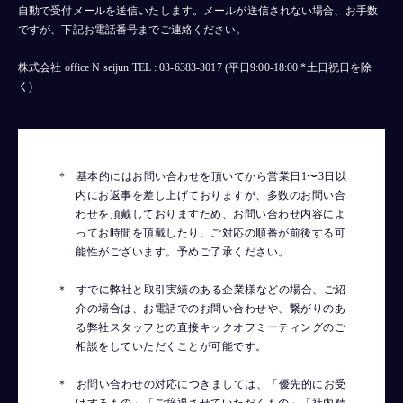
自動で受付メールを送信いたします。メールが送信されない場合、お手数
ですが、下記お電話番号までご連絡ください。
株式会社 office N seijun TEL : 03-6383-3017 (平日9:00-18:00 *土日祝日を除
く)
基本的にはお問い合わせを頂いてから営業日1〜3日以
内にお返事を差し上げておりますが、多数のお問い合
わせを頂戴しておりますため、お問い合わせ内容によ
ってお時間を頂戴したり、ご対応の順番が前後する可
能性がございます。予めご了承ください。
すでに弊社と取引実績のある企業様などの場合、ご紹
介の場合は、お電話でのお問い合わせや、繋がりのあ
る弊社スタッフとの直接キックオフミーティングのご
相談をしていただくことが可能です。
お問い合わせの対応につきましては、「優先的にお受
けするもの」「ご辞退させていただくもの」「社内精