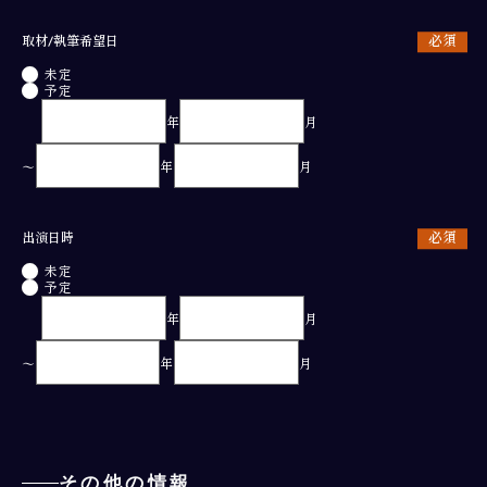
取材/執筆希望日
未定
予定
年
月
〜
年
月
出演日時
未定
予定
年
月
〜
年
月
その他の情報