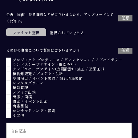
企画、図⾯、参考資料などがございましたら、アップロードして
ください。
ファイルを選択
選択されていません
その他の事業について質問はございますか？
プロジェクト プロデュース / ディレクション / アドバイザリー
ランドスケープデザイン（造園設計）
ランドスケープデザイン(造園設計)＋施工 / 造園工事
植物卸販売 / プロダクト供給
空間演出 / イベント装飾 / 撮影現場装飾
レンタルグリーン
植栽管理
メディア出演
出版 / 寄稿
講演 / イベント出演
商品開発
コンサルティング / 顧問
その他